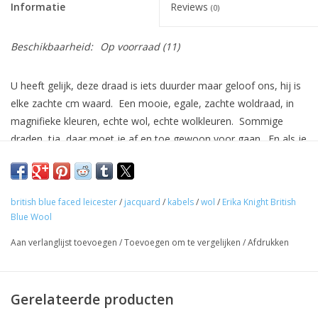
Informatie
Reviews
(0)
Beschikbaarheid:
Op voorraad
(11)
U heeft gelijk, deze draad is iets duurder maar geloof ons, hij is
elke zachte cm waard. Een mooie, egale, zachte woldraad, in
magnifieke kleuren, echte wol, echte wolkleuren. Sommige
draden, tja, daar moet je af en toe gewoon voor gaan. En als je
er goed zorg voor draagt, heb je met dit stuk jaren de rust van
een prachtstuk te kunnen dragen. Niet voor elke dag maar af en
toe moet het toch kunnen ?
british blue faced leicester
/
jacquard
/
kabels
/
wol
/
Erika Knight British
Blue Wool
Naalddikte
: 3,50 mm - 4,00 mm.
Aan verlanglijst toevoegen
/
Toevoegen om te vergelijken
/
Afdrukken
Per stuk van
: strengen van 220 m / 100 g.
Samenstelling
: 100% British Blue Faced Leicester wol.
Gerelateerde producten
Wasvoorschriften
: verluchten is beter dan wassen: hang uw