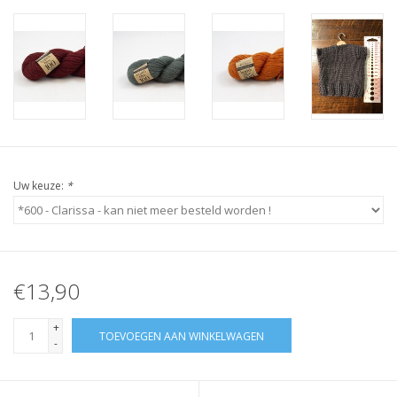
Uw keuze:
*
€13,90
+
TOEVOEGEN AAN WINKELWAGEN
-