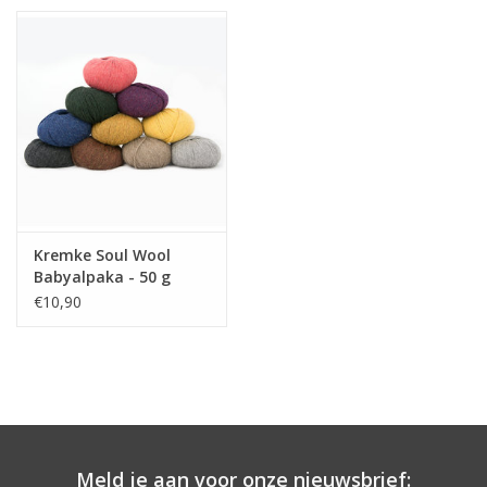
werkstuk buiten bij dauw/vorst of in uw badkamer tijdens
douchen/baden. Indien toch wassen dan enkel handwas en plat
drogen.
Kremke Soul Wool
Babyalpaka - 50 g
€10,90
Meld je aan voor onze nieuwsbrief: