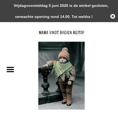
Vrijdagvoormiddag 5 juni 2026 is de winkel gesloten,
0 Artikelen - €0,00
verwachte opening rond 14.00. Tot weldra !
Home
Garens
Gemaakte Stukken
Handwerk Toebehoren
Magazines / Patronen / Boeken
Naalden