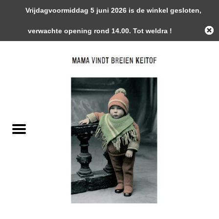
Vrijdagvoormiddag 5 juni 2026 is de winkel gesloten,
0 Artikelen - €0,00
verwachte opening rond 14.00. Tot weldra !
Home
Garens
Gemaakte Stukken
Handwerk Toebehoren
Magazines / Patronen / Boeken
Naalden