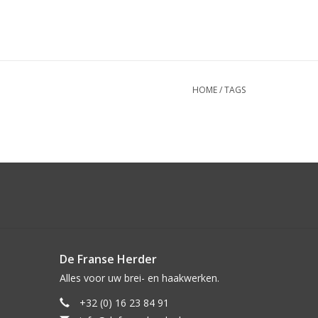
HOME
/
TAGS
De Franse Herder
Alles voor uw brei- en haakwerken.
+32 (0) 16 23 84 91