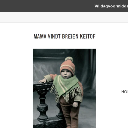
Vrijdagvoormiddag 
HO