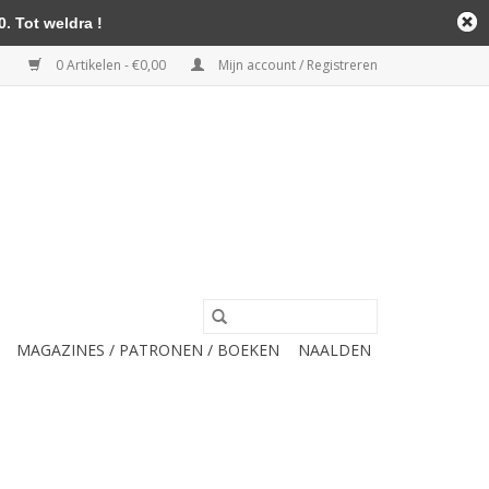
. Tot weldra !
0 Artikelen - €0,00
Mijn account / Registreren
MAGAZINES / PATRONEN / BOEKEN
NAALDEN