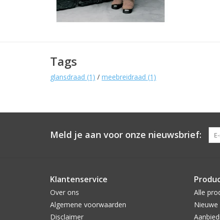
Tags
glansdraad
(1)
/
meebreidraad
(1)
Meld je aan voor onze nieuwsbrief:
Klantenservice
Produ
Over ons
Alle pro
Algemene voorwaarden
Nieuwe 
Disclaimer
Aanbied