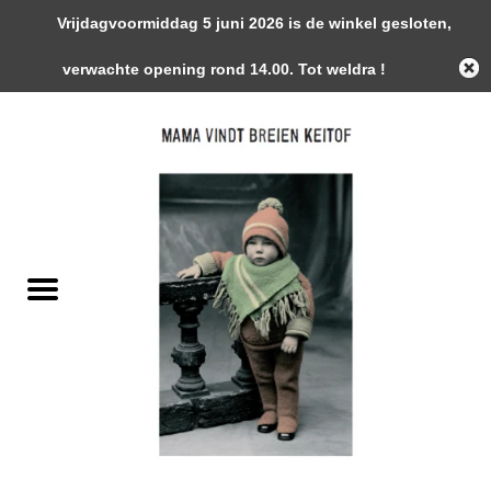
Vrijdagvoormiddag 5 juni 2026 is de winkel gesloten,
0 Artikelen - €0,00
verwachte opening rond 14.00. Tot weldra !
Home
Garens
Gemaakte Stukken
Handwerk Toebehoren
Magazines / Patronen / Boeken
Naalden