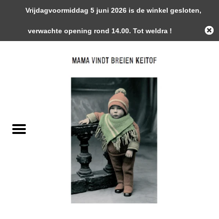
Vrijdagvoormiddag 5 juni 2026 is de winkel gesloten,
0 Artikelen - €0,00
verwachte opening rond 14.00. Tot weldra !
Home
Garens
Gemaakte Stukken
Handwerk Toebehoren
Magazines / Patronen / Boeken
Naalden