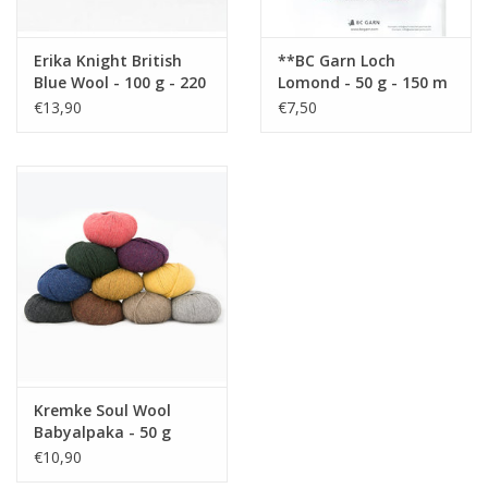
Erika Knight British
**BC Garn Loch
Blue Wool - 100 g - 220
Lomond - 50 g - 150 m
m
- wordt niet meer
€13,90
€7,50
besteld !
Kremke Soul Wool
Babyalpaka - 50 g
€10,90