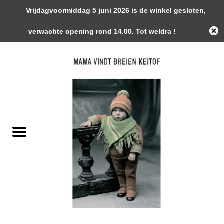
Vrijdagvoormiddag 5 juni 2026 is de winkel gesloten,
0 Artikelen - €0,00
verwachte opening rond 14.00. Tot weldra !
Home
Garens
Gemaakte Stukken
Handwerk Toebehoren
Magazines / Patronen / Boeken
Naalden