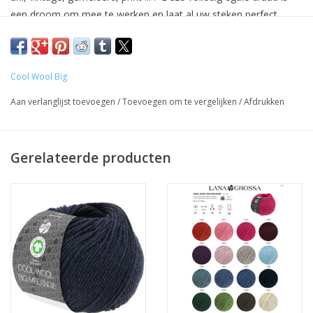
een droom om mee te werken en laat al uw steken perfect
uitkomen.
Meer info over deze draad zoals samenstelling,
stekenverhouding, wasvoorschriften etc. kan u vinden bovenaan
Cool Wool Big
op de kleurenkaart.
Aan verlanglijst toevoegen
/
Toevoegen om te vergelijken
/
Afdrukken
Gerelateerde producten