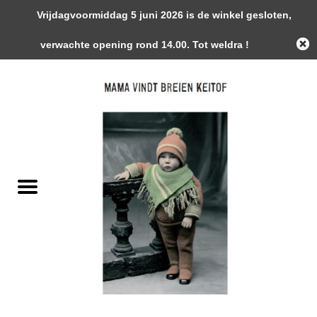
Vrijdagvoormiddag 5 juni 2026 is de winkel gesloten,
0 Artikelen - €0,00
verwachte opening rond 14.00. Tot weldra !
Home
Garens
Gemaakte Stukken
Handwerk Toebehoren
Magazines / Patronen / Boeken
Naalden