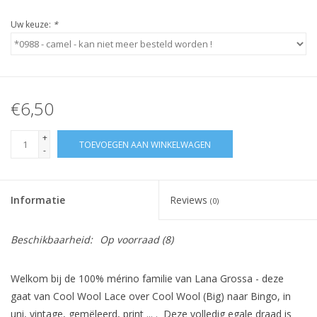
Uw keuze:
*
€6,50
+
TOEVOEGEN AAN WINKELWAGEN
-
Informatie
Reviews
(0)
Beschikbaarheid:
Op voorraad
(8)
Welkom bij de 100% mérino familie van Lana Grossa - deze
gaat van Cool Wool Lace over Cool Wool (Big) naar Bingo, in
uni, vintage, gemëleerd, print ... . Deze volledig egale draad is