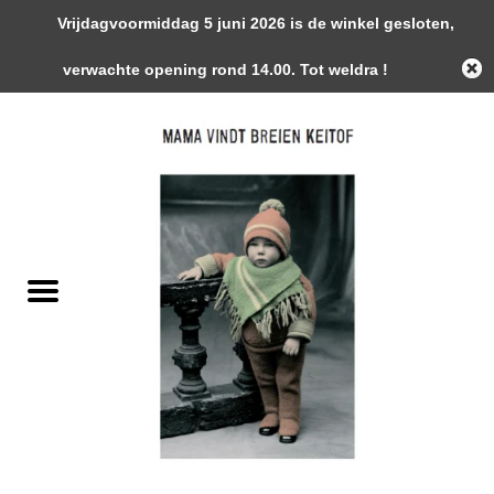
Vrijdagvoormiddag 5 juni 2026 is de winkel gesloten,
0 Artikelen - €0,00
verwachte opening rond 14.00. Tot weldra !
Home
Garens
Gemaakte Stukken
Handwerk Toebehoren
Magazines / Patronen / Boeken
Naalden