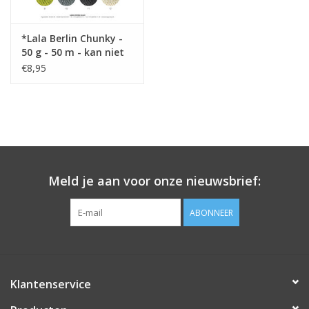
*Lala Berlin Chunky -
50 g - 50 m - kan niet
meer besteld worden !
€8,95
Meld je aan voor onze nieuwsbrief:
ABONNEER
Klantenservice