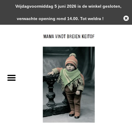
Vrijdagvoormiddag 5 juni 2026 is de winkel gesloten,
0 Artikelen - €0,00
verwachte opening rond 14.00. Tot weldra !
Home
Garens
Gemaakte Stukken
Handwerk Toebehoren
Magazines / Patronen / Boeken
Naalden