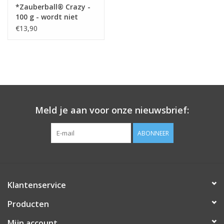
*Zauberball® Crazy -
100 g - wordt niet
meer besteld !
€13,90
Meld je aan voor onze nieuwsbrief:
ABONNEER
Klantenservice
Producten
Mijn account