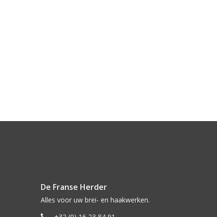
De Franse Herder
Alles voor uw brei- en haakwerken.
+32 (0) 16 23 84 91