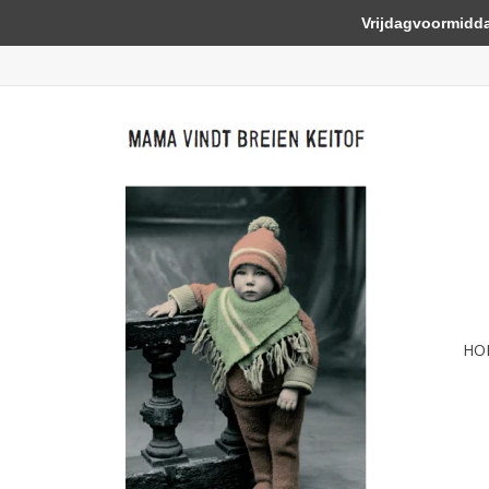
Vrijdagvoormiddag 
HO