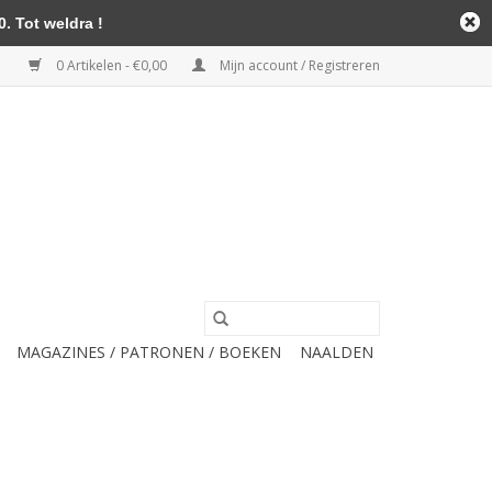
. Tot weldra !
0 Artikelen - €0,00
Mijn account / Registreren
MAGAZINES / PATRONEN / BOEKEN
NAALDEN