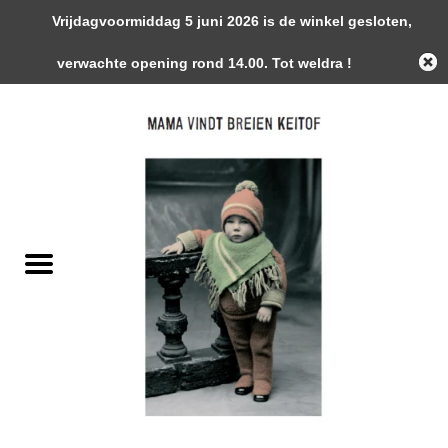
Vrijdagvoormiddag 5 juni 2026 is de winkel gesloten,
0 Artikelen - €0,00
verwachte opening rond 14.00. Tot weldra !
Home
Garens
Gemaakte Stukken
Handwerk Toebehoren
Magazines / Patronen / Boeken
Naalden