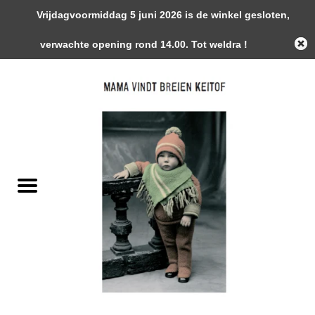
Vrijdagvoormiddag 5 juni 2026 is de winkel gesloten,
0 Artikelen - €0,00
verwachte opening rond 14.00. Tot weldra !
Home
Garens
Gemaakte Stukken
Handwerk Toebehoren
Magazines / Patronen / Boeken
Naalden