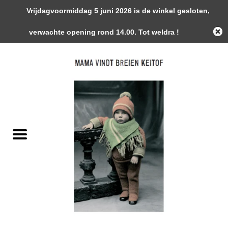
Vrijdagvoormiddag 5 juni 2026 is de winkel gesloten,
0 Artikelen - €0,00
verwachte opening rond 14.00. Tot weldra !
Home
Garens
Gemaakte Stukken
Handwerk Toebehoren
Magazines / Patronen / Boeken
Naalden