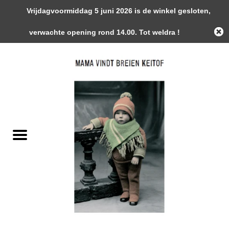
Vrijdagvoormiddag 5 juni 2026 is de winkel gesloten,
0 Artikelen - €0,00
verwachte opening rond 14.00. Tot weldra !
Home
Garens
Gemaakte Stukken
Handwerk Toebehoren
Magazines / Patronen / Boeken
Naalden