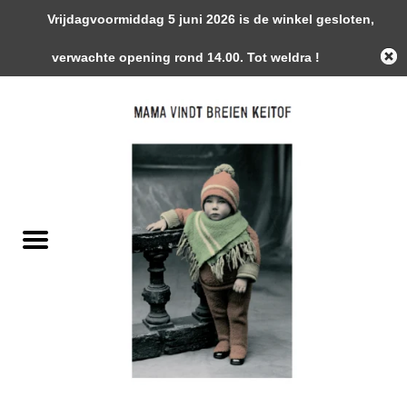
Vrijdagvoormiddag 5 juni 2026 is de winkel gesloten,
0 Artikelen - €0,00
verwachte opening rond 14.00. Tot weldra !
Home
Garens
Gemaakte Stukken
Handwerk Toebehoren
Magazines / Patronen / Boeken
Naalden