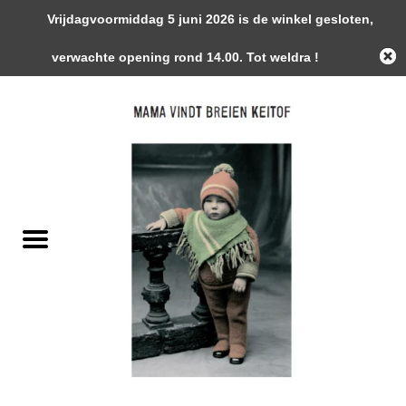
Vrijdagvoormiddag 5 juni 2026 is de winkel gesloten,
0 Artikelen - €0,00
verwachte opening rond 14.00. Tot weldra !
Home
Garens
Gemaakte Stukken
Handwerk Toebehoren
Magazines / Patronen / Boeken
Naalden