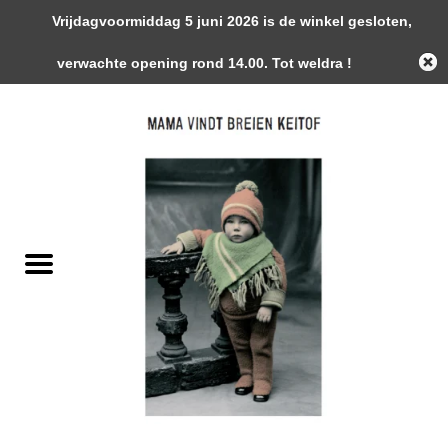
Vrijdagvoormiddag 5 juni 2026 is de winkel gesloten,
0 Artikelen - €0,00
verwachte opening rond 14.00. Tot weldra !
Home
Garens
Gemaakte Stukken
Handwerk Toebehoren
Magazines / Patronen / Boeken
Naalden