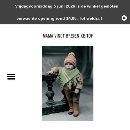
Vrijdagvoormiddag 5 juni 2026 is de winkel gesloten,
0 Artikelen - €0,00
verwachte opening rond 14.00. Tot weldra !
Home
Garens
Gemaakte Stukken
Handwerk Toebehoren
Magazines / Patronen / Boeken
Naalden