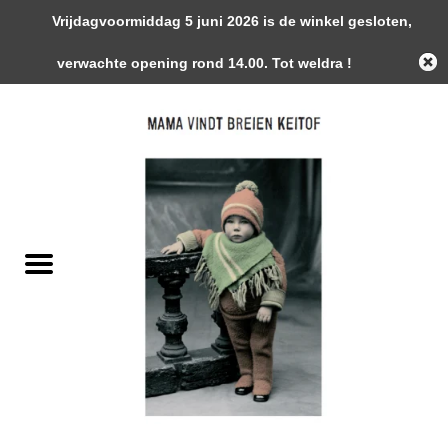
Vrijdagvoormiddag 5 juni 2026 is de winkel gesloten,
0 Artikelen - €0,00
verwachte opening rond 14.00. Tot weldra !
Home
Garens
Gemaakte Stukken
Handwerk Toebehoren
Magazines / Patronen / Boeken
Naalden