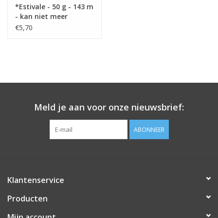
*Estivale - 50 g - 143 m
- kan niet meer
besteld worden !
€5,70
Meld je aan voor onze nieuwsbrief:
ABONNEER
Klantenservice
Producten
Mijn account