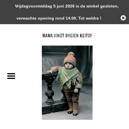
Vrijdagvoormiddag 5 juni 2026 is de winkel gesloten,
0 Artikelen - €0,00
verwachte opening rond 14.00. Tot weldra !
Home
Garens
Gemaakte Stukken
Handwerk Toebehoren
Magazines / Patronen / Boeken
Naalden