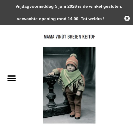
Vrijdagvoormiddag 5 juni 2026 is de winkel gesloten,
0 Artikelen - €0,00
verwachte opening rond 14.00. Tot weldra !
Home
Garens
Gemaakte Stukken
Handwerk Toebehoren
Magazines / Patronen / Boeken
Naalden