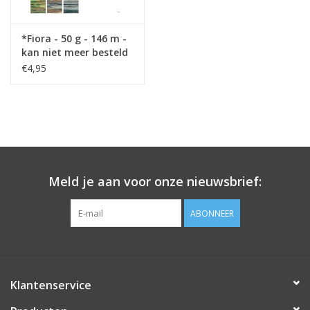
*Fiora - 50 g - 146 m -
kan niet meer besteld
worden !
€4,95
Meld je aan voor onze nieuwsbrief:
ABONNEER
Klantenservice