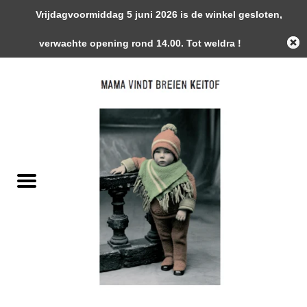
Vrijdagvoormiddag 5 juni 2026 is de winkel gesloten,
0 Artikelen - €0,00
verwachte opening rond 14.00. Tot weldra !
Home
Garens
Gemaakte Stukken
Handwerk Toebehoren
Magazines / Patronen / Boeken
Naalden