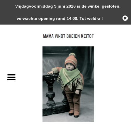
Vrijdagvoormiddag 5 juni 2026 is de winkel gesloten,
0 Artikelen - €0,00
verwachte opening rond 14.00. Tot weldra !
Home
Garens
Gemaakte Stukken
Handwerk Toebehoren
Magazines / Patronen / Boeken
Naalden