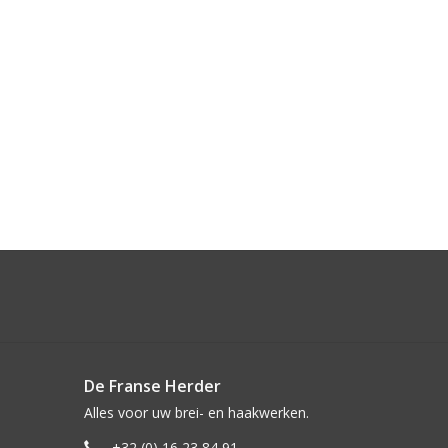
De Franse Herder
Alles voor uw brei- en haakwerken.
+32 (0) 16 23 84 91