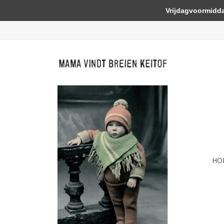
Vrijdagvoormiddag 
HO