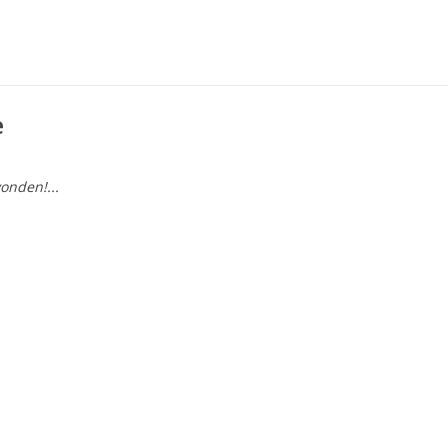
e
onden!...