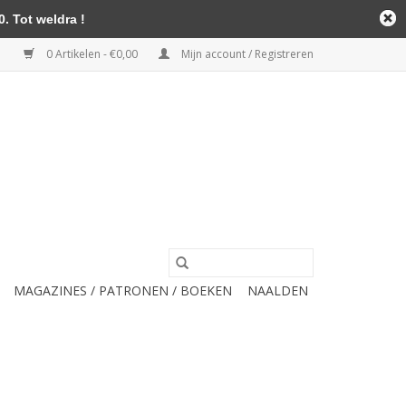
. Tot weldra !
0 Artikelen - €0,00
Mijn account / Registreren
MAGAZINES / PATRONEN / BOEKEN
NAALDEN