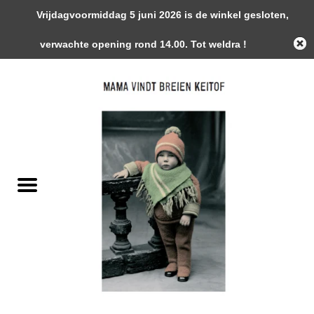
Vrijdagvoormiddag 5 juni 2026 is de winkel gesloten,
0 Artikelen - €0,00
verwachte opening rond 14.00. Tot weldra !
Home
Garens
Gemaakte Stukken
Handwerk Toebehoren
Magazines / Patronen / Boeken
Naalden