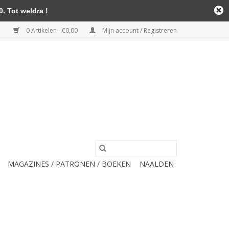
. Tot weldra !
0 Artikelen - €0,00
Mijn account / Registreren
MAGAZINES / PATRONEN / BOEKEN
NAALDEN