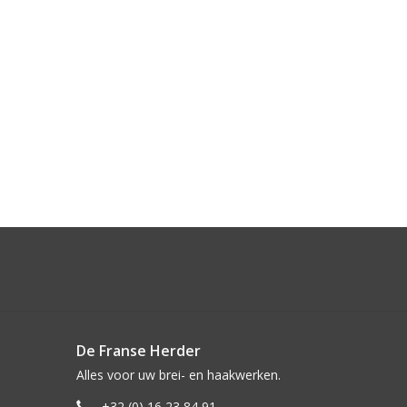
De Franse Herder
Alles voor uw brei- en haakwerken.
+32 (0) 16 23 84 91