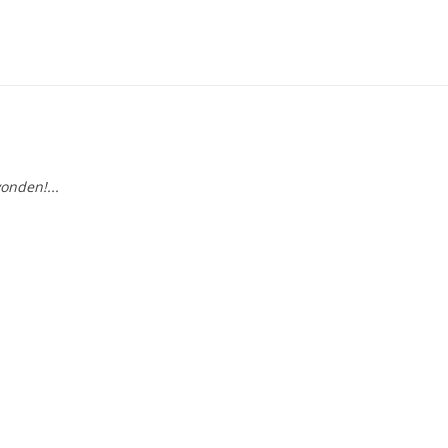
u
onden!...