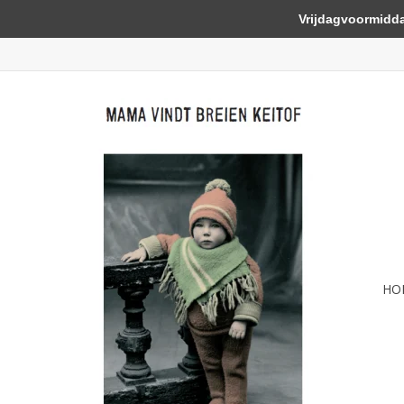
Vrijdagvoormiddag 
HO