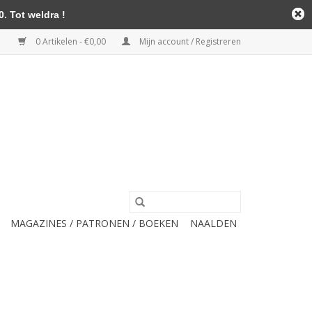
. Tot weldra !
0 Artikelen - €0,00
Mijn account / Registreren
MAGAZINES / PATRONEN / BOEKEN
NAALDEN