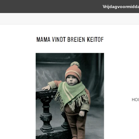
Vrijdagvoormiddag 
HO