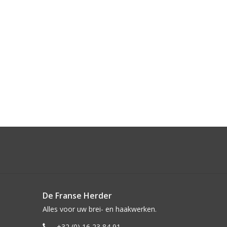
De Franse Herder
Alles voor uw brei- en haakwerken.
+32 (0) 16 23 84 91