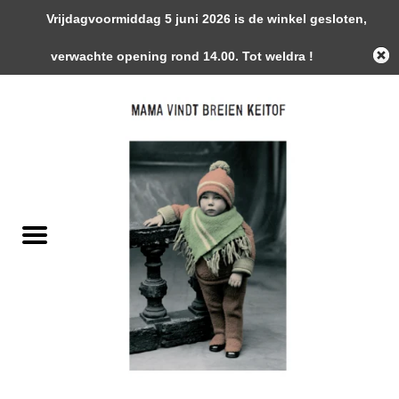
Vrijdagvoormiddag 5 juni 2026 is de winkel gesloten,
0 Artikelen - €0,00
verwachte opening rond 14.00. Tot weldra !
Home
Garens
Gemaakte Stukken
Handwerk Toebehoren
Magazines / Patronen / Boeken
Naalden