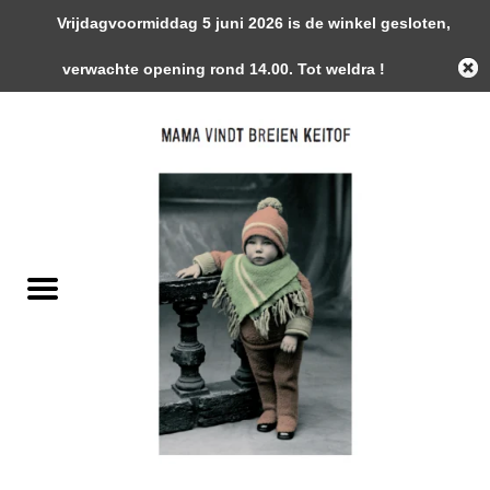
Vrijdagvoormiddag 5 juni 2026 is de winkel gesloten,
0 Artikelen - €0,00
verwachte opening rond 14.00. Tot weldra !
Home
Garens
Gemaakte Stukken
Handwerk Toebehoren
Magazines / Patronen / Boeken
Naalden