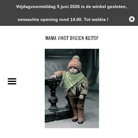
Vrijdagvoormiddag 5 juni 2026 is de winkel gesloten,
0 Artikelen - €0,00
verwachte opening rond 14.00. Tot weldra !
Home
Garens
Gemaakte Stukken
Handwerk Toebehoren
Magazines / Patronen / Boeken
Naalden