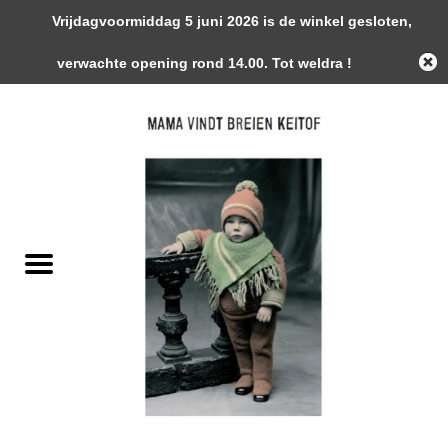
Vrijdagvoormiddag 5 juni 2026 is de winkel gesloten,
0 Artikelen - €0,00
verwachte opening rond 14.00. Tot weldra !
Home
Garens
Gemaakte Stukken
Handwerk Toebehoren
Magazines / Patronen / Boeken
Naalden