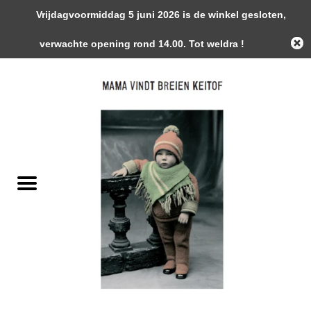
Vrijdagvoormiddag 5 juni 2026 is de winkel gesloten,
0 Artikelen - €0,00
verwachte opening rond 14.00. Tot weldra !
Home
Garens
Gemaakte Stukken
Handwerk Toebehoren
Magazines / Patronen / Boeken
Naalden