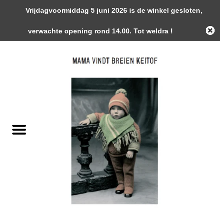
Vrijdagvoormiddag 5 juni 2026 is de winkel gesloten,
0 Artikelen - €0,00
verwachte opening rond 14.00. Tot weldra !
Home
Garens
Gemaakte Stukken
Handwerk Toebehoren
Magazines / Patronen / Boeken
Naalden