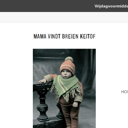
Vrijdagvoormiddag 
HO