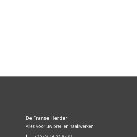
De Franse Herder
Alles voor uw brei- en haakwerken.
+32 (0) 16 23 84 91