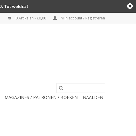
. Tot weldra !
0 Artikelen - €0,00
Mijn account / Registreren
MAGAZINES / PATRONEN / BOEKEN
NAALDEN