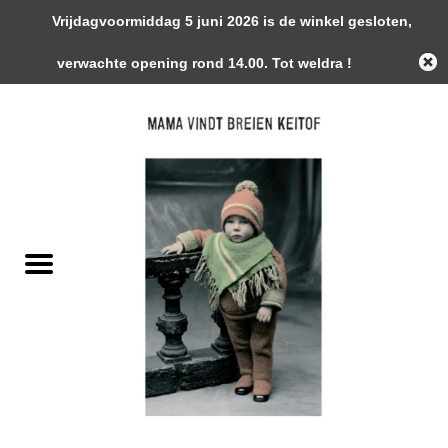
Vrijdagvoormiddag 5 juni 2026 is de winkel gesloten,
0 Artikelen - €0,00
verwachte opening rond 14.00. Tot weldra !
Home
Garens
Gemaakte Stukken
Handwerk Toebehoren
Magazines / Patronen / Boeken
Naalden