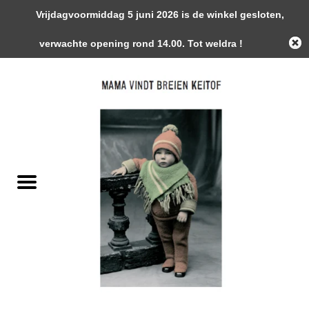
Vrijdagvoormiddag 5 juni 2026 is de winkel gesloten,
0 Artikelen - €0,00
verwachte opening rond 14.00. Tot weldra !
Home
Garens
Gemaakte Stukken
Handwerk Toebehoren
Magazines / Patronen / Boeken
Naalden