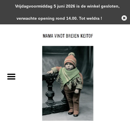
Vrijdagvoormiddag 5 juni 2026 is de winkel gesloten,
0 Artikelen - €0,00
verwachte opening rond 14.00. Tot weldra !
Home
Garens
Gemaakte Stukken
Handwerk Toebehoren
Magazines / Patronen / Boeken
Naalden