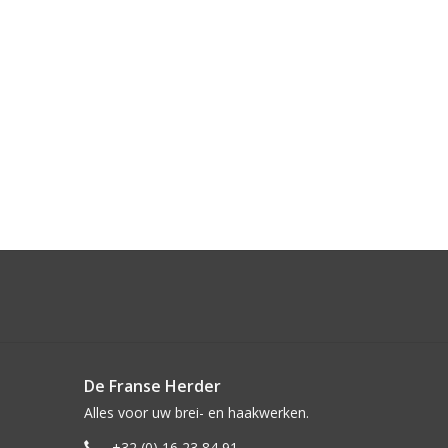
De Franse Herder
Alles voor uw brei- en haakwerken.
+32 (0) 16 23 84 91