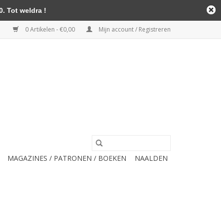
. Tot weldra !
0 Artikelen - €0,00
Mijn account / Registreren
MAGAZINES / PATRONEN / BOEKEN
NAALDEN