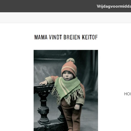
Vrijdagvoormiddag 
HO