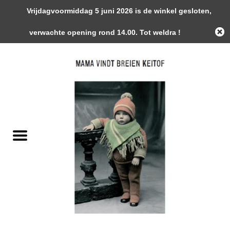
Vrijdagvoormiddag 5 juni 2026 is de winkel gesloten,
0 Artikelen - €0,00
verwachte opening rond 14.00. Tot weldra !
Home
Garens
Gemaakte Stukken
Handwerk Toebehoren
Magazines / Patronen / Boeken
Naalden