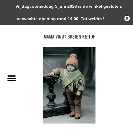
Vrijdagvoormiddag 5 juni 2026 is de winkel gesloten,
0 Artikelen - €0,00
verwachte opening rond 14.00. Tot weldra !
Home
Garens
Gemaakte Stukken
Handwerk Toebehoren
Magazines / Patronen / Boeken
Naalden