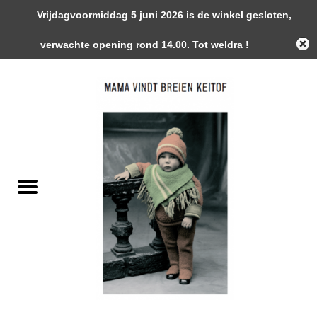
Vrijdagvoormiddag 5 juni 2026 is de winkel gesloten,
0 Artikelen - €0,00
verwachte opening rond 14.00. Tot weldra !
Home
Garens
Gemaakte Stukken
Handwerk Toebehoren
Magazines / Patronen / Boeken
Naalden